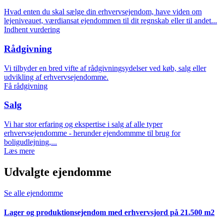
Hvad enten du skal sælge din erhvervsejendom, have viden om
lejeniveauet, værdiansat ejendommen til dit regnskab eller til andet...
Indhent vurdering
Rådgivning
Vi tilbyder en bred vifte af rådgivningsydelser ved køb, salg eller
udvikling af erhvervsejendomme.
Få rådgivning
Salg
Vi har stor erfaring og ekspertise i salg af alle typer
erhvervsejendomme - herunder ejendommme til brug for
boligudlejning,...
Læs mere
Udvalgte ejendomme
Se alle ejendomme
Lager og produktionsejendom med erhvervsjord på 21.500 m2