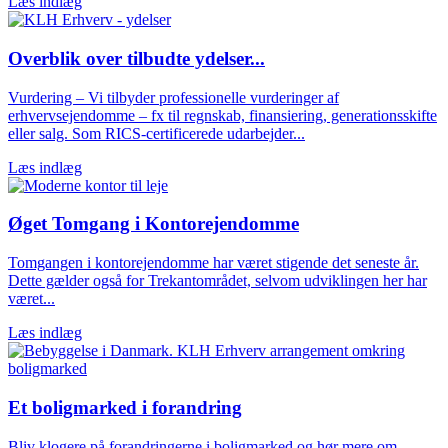
Læs indlæg
Overblik over tilbudte ydelser...
Vurdering – Vi tilbyder professionelle vurderinger af
erhvervsejendomme – fx til regnskab, finansiering, generationsskifte
eller salg. Som RICS-certificerede udarbejder...
Læs indlæg
Øget Tomgang i Kontorejendomme
Tomgangen i kontorejendomme har været stigende det seneste år.
Dette gælder også for Trekantområdet, selvom udviklingen her har
været...
Læs indlæg
Et boligmarked i forandring
Bliv klogere på forandringerne i boligmarked og hør mere om