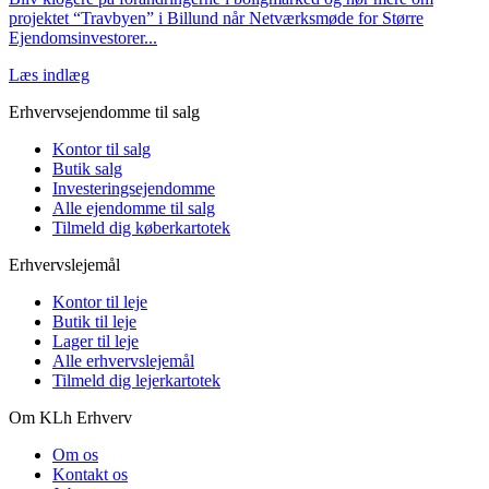
projektet “Travbyen” i Billund når Netværksmøde for Større
Ejendomsinvestorer...
Læs indlæg
Erhvervsejendomme til salg
Kontor til salg
Butik salg
Investeringsejendomme
Alle ejendomme til salg
Tilmeld dig køberkartotek
Erhvervslejemål
Kontor til leje
Butik til leje
Lager til leje
Alle erhvervslejemål
Tilmeld dig lejerkartotek
Om KLh Erhverv
Om os
Kontakt os