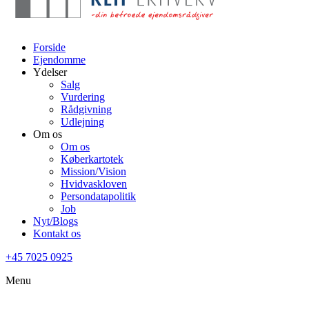
Forside
Ejendomme
Ydelser
Salg
Vurdering
Rådgivning
Udlejning
Om os
Om os
Køberkartotek
Mission/Vision
Hvidvaskloven
Persondatapolitik
Job
Nyt/Blogs
Kontakt os
+45 7025 0925
Menu