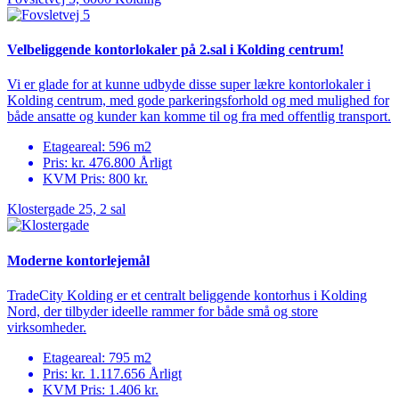
Velbeliggende kontorlokaler på 2.sal i Kolding centrum!
Vi er glade for at kunne udbyde disse super lækre kontorlokaler i
Kolding centrum, med gode parkeringsforhold og med mulighed for
både ansatte og kunder kan komme til og fra med offentlig transport.
Etageareal: 596 m
2
Pris: kr. 476.800 Årligt
KVM Pris: 800 kr.
Klostergade 25, 2 sal
Moderne kontorlejemål
TradeCity Kolding er et centralt beliggende kontorhus i Kolding
Nord, der tilbyder ideelle rammer for både små og store
virksomheder.
Etageareal: 795 m
2
Pris: kr. 1.117.656 Årligt
KVM Pris: 1.406 kr.