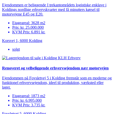
Ejendommen er beliggende I trekantområdets logistiske enklave i
Koldings nordlige erhvervskvarter med få minutters kørsel til
motorvejene E45 og E20.
Etageareal: 3628 m
2
Pris: kr. 25.000.000
KVM Pris: 6.891 kr.
Korsvej 1, 6000 Kolding
solgt
Renoveret og velbeliggende erhvervsejendom nær motorvejen
Ejendommen på Fovsletvej 5 i Kolding fremstår som en moderne og
funktionel erhvervsejendom, ideel til produktion, værksted eller
lager.
Etageareal: 1873 m
2
Pris: kr. 6.995.000
KVM Pris: 3.735 kr.
Fovsletvej 5, 6000 Kolding