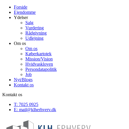
Forside
Ejendomme
Ydelser
Salg
Vurdering
Rådgivning
Udlejning
Om os
Om os
Køberkartotek
Mission/Vision
Hvidvaskloven
Persondatapolitik
Job
Nyt/Blogs
Kontakt os
Kontakt os
T: 7025 0925
E:
mail@klherhverv.dk